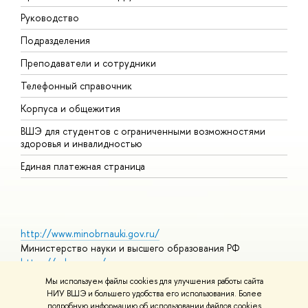
Руководство
П
Подразделения
И
Преподаватели и сотрудники
Д
Телефонный справочник
У
Корпуса и общежития
О
ВШЭ для студентов с ограниченными возможностями
здоровья и инвалидностью
Единая платежная страница
http://www.minobrnauki.gov.ru/
Министерство науки и высшего образования РФ
https://edu.gov.ru/
Министерство просвещения РФ
Мы используем файлы cookies для улучшения работы сайта
https://elearning.hse.ru/mooc
НИУ ВШЭ и большего удобства его использования. Более
Массовые открытые онлайн-курсы
подробную информацию об использовании файлов cookies