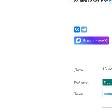
ссылка на чат-бот
h
18 ма
Дата
Пост
Рубрики
офиц
Темы