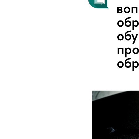
воп
обр
обу
про
обр