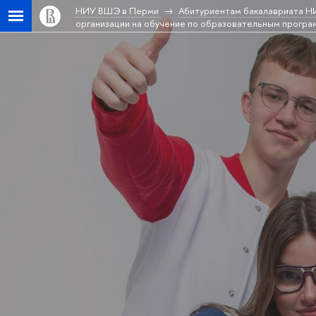
НИУ ВШЭ в Перми
Абитуриентам бакалавриата
организации на обучение по образовательным прогр