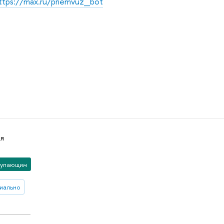
ttps://max.ru/priemvuz_bot
я
упающим
иально