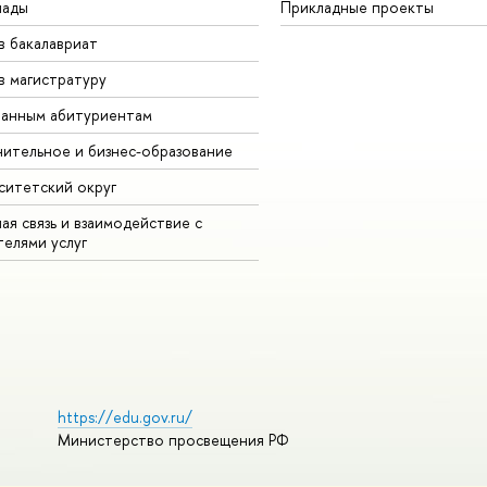
иады
Прикладные проекты
в бакалавриат
в магистратуру
анным абитуриентам
ительное и бизнес-образование
ситетский округ
ая связь и взаимодействие с
телями услуг
https://edu.gov.ru/
Министерство просвещения РФ