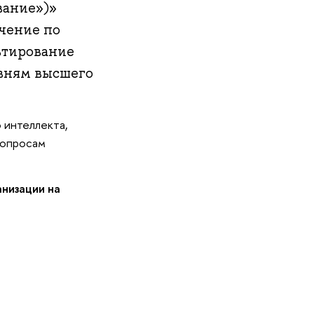
вание»)»
чение по
ьтирование
вням высшего
 интеллекта,
вопросам
низации на