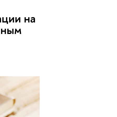
ации на
ьным