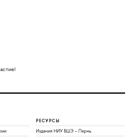
частие!
РЕСУРСЫ
рии
Издания НИУ ВШЭ ­– Пермь