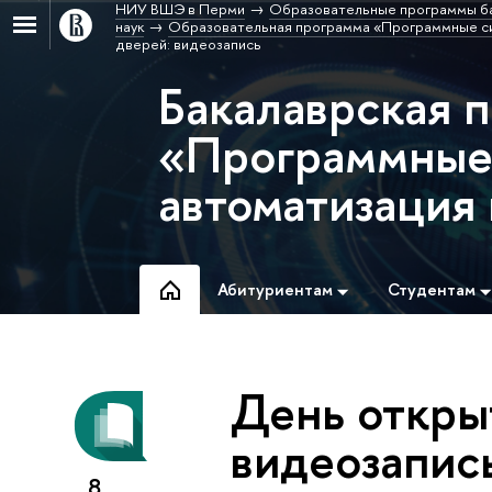
НИУ ВШЭ в Перми
Образовательные программы б
наук
Образовательная программа «Программные си
дверей: видеозапись
Бакалаврская 
«Программные
автоматизация
Абитуриентам
Студентам
День откры
видеозапис
8