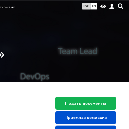
РУС
EN
ткрытых
»
Подать документы
Приемная комиссия