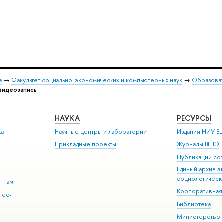
а
→
Факультет социально-экономических и компьютерных наук
→
Образоват
видеозапись
НАУКА
РЕСУРСЫ
ка
Научные центры и лаборатории
Издания НИУ В
Прикладные проекты
Журналы ВШЭ
Публикации со
Единый архив э
социологическ
ентам
Корпоративная
нес-
Библиотека
г
Министерство 