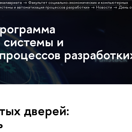
акалавриата
Факультет социально-экономических и компьютерных
стемы и автоматизация процессов разработки»
Новости
День о
программа
 системы и
 процессов разработки
тых дверей:
ь