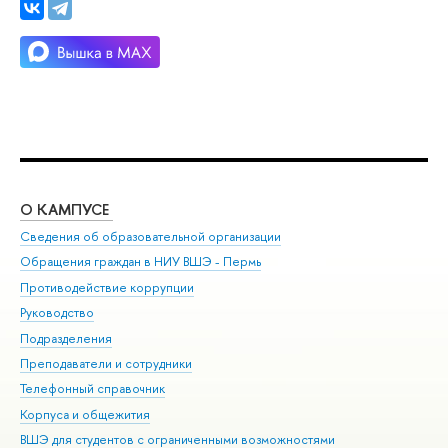
О КАМПУСЕ
ОБ
Сведения об образовательной организации
Дов
Обращения граждан в НИУ ВШЭ - Пермь
Ол
Противодействие коррупции
При
Руководство
При
Подразделения
Ин
Преподаватели и сотрудники
До
Телефонный справочник
Уни
Корпуса и общежития
Обр
ВШЭ для студентов с ограниченными возможностями