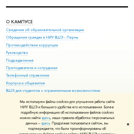
О КАМПУСЕ
ОБ
Сведения об образовательной организации
Дов
Обращения граждан в НИУ ВШЭ - Пермь
Ол
Противодействие коррупции
При
Руководство
При
Подразделения
Ин
Преподаватели и сотрудники
До
Телефонный справочник
Уни
Корпуса и общежития
Обр
ВШЭ для студентов с ограниченными возможностями
здоровья и инвалидностью
Мы используем файлы cookies для улучшения работы сайта
Единая платежная страница
НИУ ВШЭ и большего удобства его использования. Более
подробную информацию об использовании файлов cookies
можно найти
здесь
, наши правила обработки персональных
данных –
здесь
. Продолжая пользоваться сайтом, вы
✖
Редактору
подтверждаете, что были проинформированы об