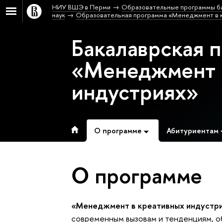
НИУ ВШЭ в Перми
Образовательные программы б
наук
Образовательная программа «Менеджмент в к
Бакалаврская 
«Менеджмент 
индустриях»
О программе
Абитуриентам
О программе
«Менеджмент в креативных индустр
современным вызовам и тенденциям, о