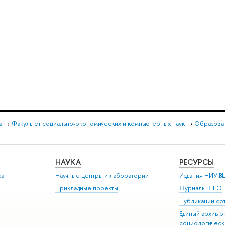
а
→
Факультет социально-экономических и компьютерных наук
→
Образоват
НАУКА
РЕСУРСЫ
ка
Научные центры и лаборатории
Издания НИУ В
Прикладные проекты
Журналы ВШЭ
Публикации со
Единый архив э
социологическ