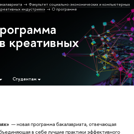
акалавриата
Факультет социально-экономических и компьютерных
реативных индустриях»
О программе
программа
в креативных
Студентам
иях»
— новая программа бакалавриата, отвечающая
бъединяющая в себе лучшие практики эффективного