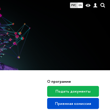
РУС
EN
О программе
Подать документы
Приемная комиссия