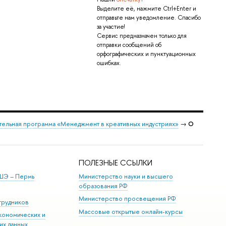
Выделите её, нажмите Ctrl+Enter и
отправьте нам уведомление. Спасибо
за участие!
Сервис предназначен только для
отправки сообщений об
орфографических и пунктуационных
ошибках.
ельная программа «Менеджмент в креативных индустриях»
→
О
ПОЛЕЗНЫЕ ССЫЛКИ
ШЭ ­– Пермь
Министерство науки и высшего
образования РФ
Министерство просвещения РФ
трудников
Массовые открытые онлайн-курсы
кономических и
их данных