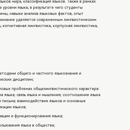
ыков мира, классификация языков. Также в рамках
уровни языка, в результате чего студенты
емы, навыки анализа языковых фактов, опыт
нимание уделяется современным лингвистическим
, когнитивная лингвистика, корпусная лингвистика,
методами общего и частного языкознания и
ческих дисциплин;
ловых проблемах общелингвистического характера:
ма языка; связь языка и мышления; соотношение языка
я письма; взаимодействие языков и основные
кации языков;
зации и функционирования языка;
льзования языка в обществе;