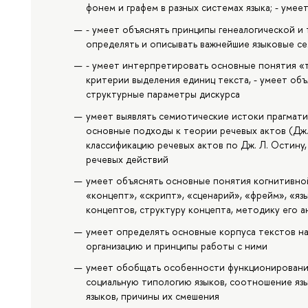
фонем и графем в разных системах языка; - уме
- умеет объяснять принципы генеалогической и 
определять и описывать важнейшие языковые се
- умеет интерпретировать основные понятия «т
критерии выделения единиц текста, - умеет объ
структурные параметры дискурса
умеет выявлять семиотические истоки прагматики
основные подходы к теории речевых актов (Дж. Л
классификацию речевых актов по Дж. Л. Остину
речевых действий
умеет объяснять основные понятия когнитивной 
«концепт», «скрипт», «сценарий», «фрейм», «яз
концептов, структуру концепта, методику его а
умеет определять основные корпуса текстов на 
организацию и принципы работы с ними
умеет обобщать особенности функционирования 
социальную типологию языков, соотношение язы
языков, причины их смешения