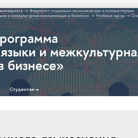
акалавриата
Факультет социально-экономических и компьютерных
ки и межкультурная коммуникация в бизнесе»
Учебные курсы
Ос
программа
языки и межкультурна
в бизнесе»
Студентам