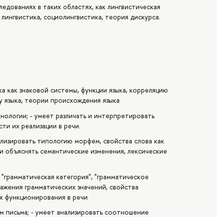
едованиях в таких областях, как лингвистическая
 лингвистика, социолингвистика, теория дискурса.
а как знаковой системы, функции языка, корреляцию
ру языка, теории происхождения языка
нологии; - умеет различать и интерпретировать
ти их реализации в речи.
ализировать типологию морфем, свойства слова как
 и объяснять семантические изменения, лексические
"грамматическая категория", "грамматическое
ражения грамматических значений, свойства
х функционирования в речи
 письма; - умеет анализировать соотношение