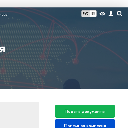
РУС
EN
новы
я
Подать документы
Приемная комиссия