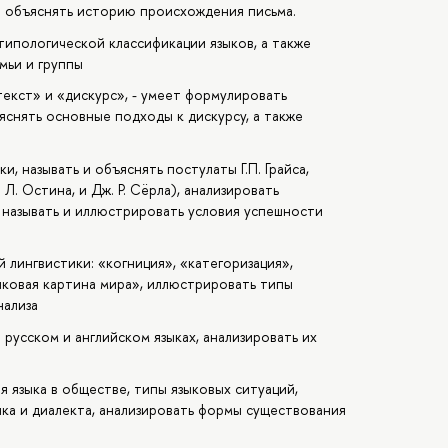
ет объяснять историю происхождения письма.
типологической классификации языков, а также
мьи и группы
екст» и «дискурс», - умеет формулировать
яснять основные подходы к дискурсу, а также
, называть и объяснять постулаты Г.П. Грайса,
. Остина, и Дж. Р. Сёрла), анализировать
, называть и иллюстрировать условия успешности
лингвистики: «когниция», «категоризация»,
ыковая картина мира», иллюстрировать типы
нализа
русском и английском языках, анализировать их
языка в обществе, типы языковых ситуаций,
ка и диалекта, анализировать формы существования