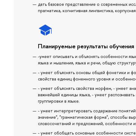
дать базовое представление о современных иссл
прагматика, когнитивная лингвистика, корпусная
Планируемые результаты обучения
-умеет описывать и объяснять особенности язык
языка и мышления, языка и речи, общую структу
- умеет объяснять основы общей фонетики и фо
свойства единиц фонемного уровня и особеннос
- умеет объяснять свойства морфем, - умеет ан
важнейшей единицы языка, - умеет распознавать
группировки в языке.
- умеет интерпретировать содержание понятий 
значение", "грамматическая форма", способы вы
словосочетаний и предложений, особенности и
- умеет обобщать основные особенности систем