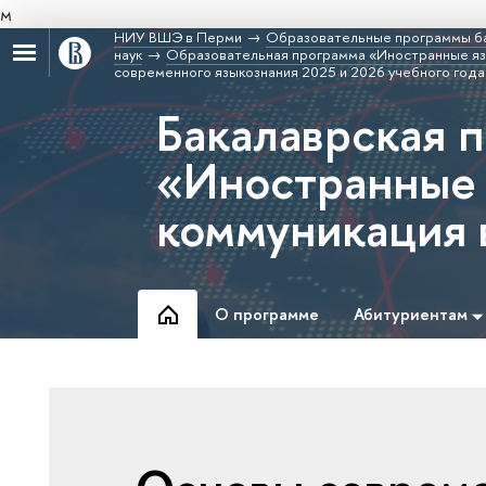
м
НИУ ВШЭ в Перми
Образовательные программы б
наук
Образовательная программа «Иностранные язы
современного языкознания 2025 и 2026 учебного года
Бакалаврская 
«Иностранные 
коммуникация 
О программе
Абитуриентам