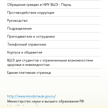
Обращения граждан в НИУ ВШЭ - Пермь
О
Противодействие коррупции
П
Руководство
П
Подразделения
И
Преподаватели и сотрудники
Д
Телефонный справочник
У
Корпуса и общежития
О
ВШЭ для студентов с ограниченными возможностями
здоровья и инвалидностью
Единая платежная страница
http://www.minobrnauki.gov.ru/
Министерство науки и высшего образования РФ
https://edu.gov.ru/